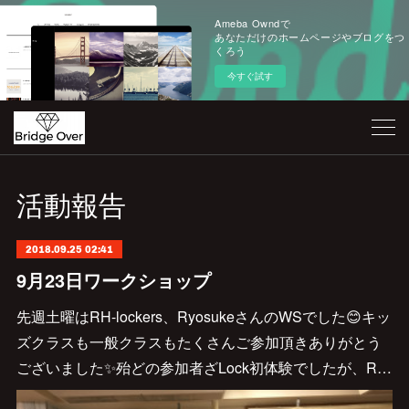
Ameba Owndで
あなただけのホームページやブログをつ
くろう
今すぐ試す
活動報告
2018.09.25 02:41
9月23日ワークショップ
先週土曜はRH-lockers、RyosukeさんのWSでした😊キッ
ズクラスも一般クラスもたくさんご参加頂きありがとう
ございました✨殆どの参加者ざLock初体験でしたが、R…