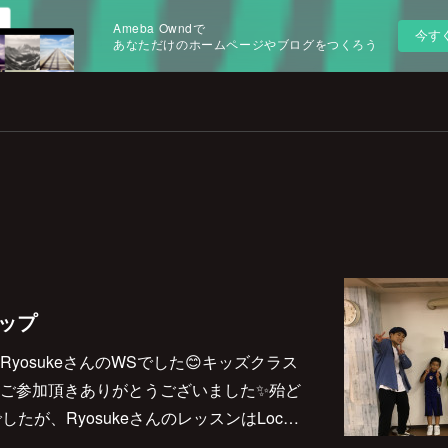
Ameba Owndで
今す
あなただけのホームページやブログをつくろう
ョップ
s、RyosukeさんのWSでした😊キッズクラス
ご参加頂きありがとうございました✨殆ど
したが、RyosukeさんのレッスンはLoc…