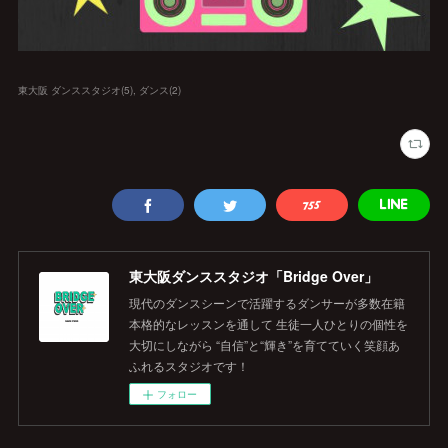
東大阪 ダンススタジオ
(
5
)
ダンス
(
2
)
東大阪ダンススタジオ「Bridge Over」
現代のダンスシーンで活躍するダンサーが多数在籍
本格的なレッスンを通して 生徒一人ひとりの個性を
大切にしながら “自信”と“輝き”を育てていく笑顔あ
ふれるスタジオです！
フォロー